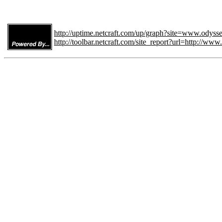
http://uptime.netcraft.com/up/graph?site=www.odyss
http://toolbar.netcraft.com/site_report?url=http://ww